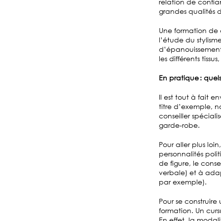
relation de confian
grandes qualités 
Une formation de
l’étude du stylis
d’épanouissement 
les différents tissu
En pratique : que
Il est tout à fait 
titre d’exemple, 
conseiller spéciali
garde-robe.
Pour aller plus lo
personnalités poli
de figure, le cons
verbale) et à ada
par exemple).
Pour se construire
formation. Un curs
En effet, la modal