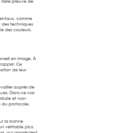
c faire preuve de
amentaux, comme
t des techniques
ie des couleurs,
conseil en image. À
hopper.
Ce
sation de leur
vailler auprès de
ques. Dans ce cas
erbale et non-
 du protocole,
our la bonne
 un véritable
plus.
rs, qui apprécient