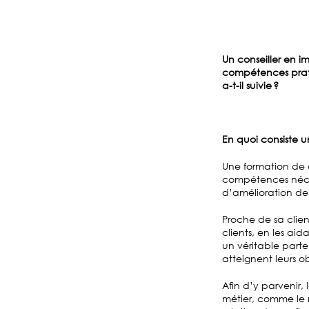
Un conseiller en i
compétences prati
a-t-il suivie ?
En quoi consiste u
Une formation de c
compétences néces
d’amélioration de
Proche de sa clien
clients, en les ai
un véritable parte
atteignent leurs ob
Afin d’y parvenir,
métier, comme le m