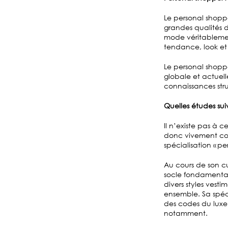
Le personal shoppe
grandes qualités 
mode véritablement
tendance, look et 
Le personal shoppe
globale et actuell
connaissances stru
Quelles études su
Il n’existe pas à 
donc vivement con
spécialisation « pe
Au cours de son cur
socle fondamental
divers styles vest
ensemble. Sa spéc
des codes du luxe,
notamment.