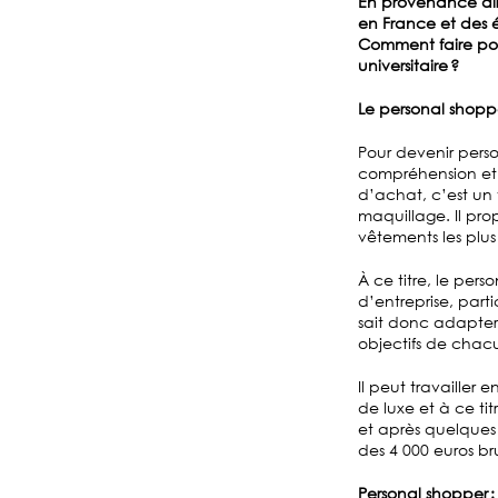
En provenance dir
en France et des 
Comment faire pour
universitaire ?
Le personal shoppe
Pour devenir person
compréhension et 
d’achat, c’est un 
maquillage. Il pro
vêtements les plus
À ce titre, le pers
d’entreprise, part
sait donc adapter 
objectifs de chac
Il peut travaille
de luxe et à ce ti
et après quelques
des 4 000 euros br
Personal shopper 