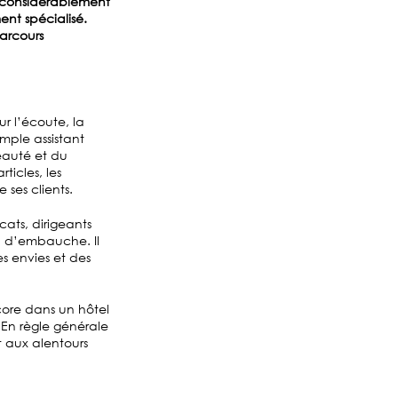
e considérablement
nt spécialisé.
arcours
ur l’écoute, la
mple assistant
beauté et du
ticles, les
 ses clients.
cats, dirigeants
en d’embauche. Il
s envies et des
core dans un hôtel
 En règle générale
t aux alentours