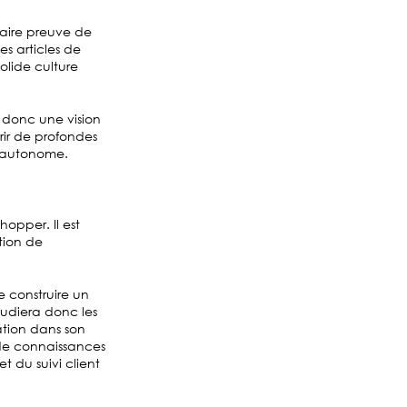
faire preuve de
s articles de
olide culture
a donc une vision
rir de profondes
é autonome.
hopper. Il est
tion de
e construire un
udiera donc les
ation dans son
 de connaissances
 du suivi client