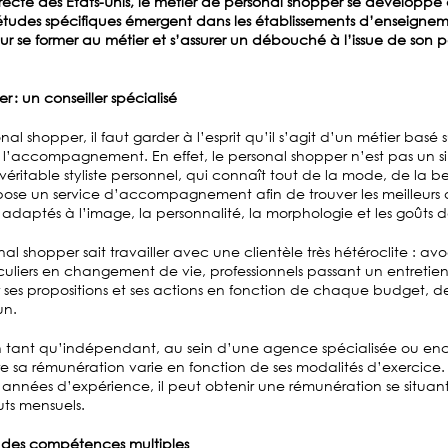
ecte des États-Unis, le métier de personal shopper se développ
études spécifiques émergent dans les établissements d’enseigneme
 se former au métier et s’assurer un débouché à l’issue de son p
r : un conseiller spécialisé
al shopper, il faut garder à l’esprit qu’il s’agit d’un métier basé s
l’accompagnement. En effet, le personal shopper n’est pas un si
véritable styliste personnel, qui connaît tout de la mode, de la 
pose un service d’accompagnement afin de trouver les meilleurs ar
 adaptés à l’image, la personnalité, la morphologie et les goûts de
onal shopper sait travailler avec une clientèle très hétéroclite : avo
iculiers en changement de vie, professionnels passant un entreti
ses propositions et ses actions en fonction de chaque budget, de
un.
r en tant qu’indépendant, au sein d’une agence spécialisée ou en
tre sa rémunération varie en fonction de ses modalités d’exercice.
 années d’expérience, il peut obtenir une rémunération se situan
uts mensuels.
: des compétences multiples