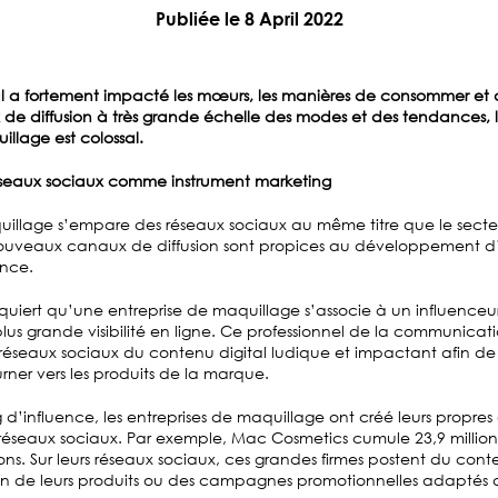
Publiée le 8 April 2022
l a fortement impacté les mœurs, les manières de consommer et 
de diffusion à très grande échelle des modes et des tendances, l
illage est colossal.
réseaux sociaux comme instrument marketing
quillage s’empare des réseaux sociaux au même titre que le sect
ouveaux canaux de diffusion sont propices au développement d’
ence.
iert qu’une entreprise de maquillage s’associe à un influenceur 
lus grande visibilité en ligne. Ce professionnel de la communicat
es réseaux sociaux du contenu digital ludique et impactant afin d
ner vers les produits de la marque.
g d’influence, les entreprises de maquillage ont créé leurs prop
 réseaux sociaux. Par exemple, Mac Cosmetics cumule 23,9 millio
ons. Sur leurs réseaux sociaux, ces grandes firmes postent du conte
ation de leurs produits ou des campagnes promotionnelles adaptés