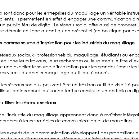
x sont donc pour les entreprises du maquillage un véritable instr
 clients. Ils permettent en effet d’engager une communication dire
un public féru de digital. Le réseau social offre aussi de propose
 se déroule en ligne autant qu’en présentiel (en boutique par ex
x comme source d’inspiration pour les industriels du maquillage
es réseaux sociaux (professionnels du maquillage, étudiants ou enc
en ligne leurs travaux, leurs recherches ou leurs essais. À titre d’
une excellente source d’inspiration pour les grandes firmes : les 
es visuels du dernier maquillage qu’ils ont élaboré.
n, les réseaux sociaux peuvent être un très bon outil de visibilité p
illeurs professionnels qui souhaitent se construire un portfolio en li
 utiliser les réseaux sociaux
 de l’industrie du maquillage apprennent donc à maîtriser intégra
ncorporer à leurs stratégies de communication et de marketing.
, les experts de la communication développent des propositions e
rmes de maquillage proposent désormais de faire des essais en dire