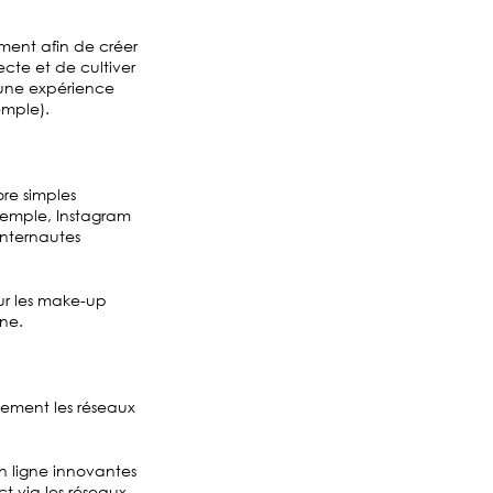
ument afin de créer
cte et de cultiver
r une expérience
emple).
ore simples
exemple, Instagram
internautes
our les make-up
gne.
lement les réseaux
n ligne innovantes
ct via les réseaux