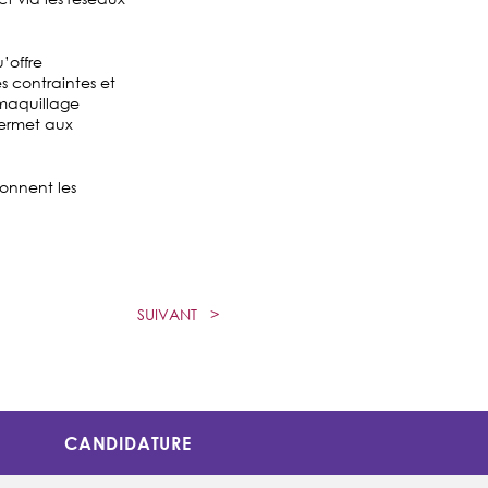
’offre
s contraintes et
 maquillage
permet aux
çonnent les
SUIVANT
>
CANDIDATURE