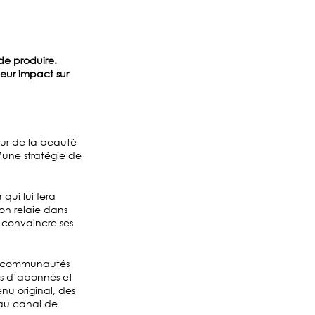
de produire.
eur impact sur
eur de la beauté
une stratégie de
qui lui fera
ion relaie dans
e convaincre ses
res communautés
ns d’abonnés et
nu original, des
 au canal de