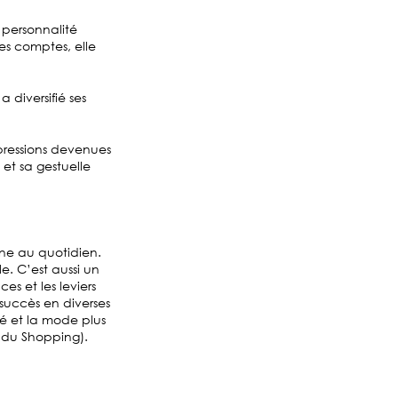
e personnalité
es comptes, elle
 diversifié ses
pressions devenues
) et sa gestuelle
rne au quotidien.
e. C’est aussi un
es et les leviers
succès en diverses
té et la mode plus
s du Shopping).