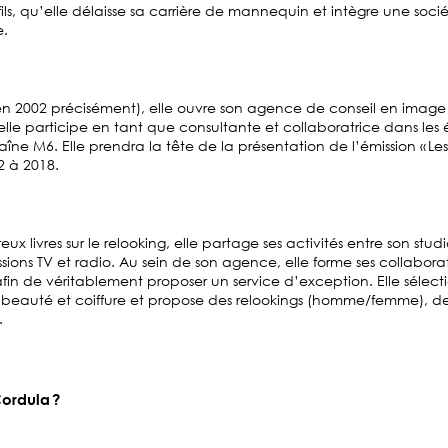
ils, qu’elle délaisse sa carrière de mannequin et intègre une soci
e.
en 2002 précisément), elle ouvre son agence de conseil en image 
elle participe en tant que consultante et collaboratrice dans les 
aîne M6. Elle prendra la tête de la présentation de l’émission « Le
 à 2018.
 livres sur le relooking, elle partage ses activités entre son stud
sions TV et radio. Au sein de son agence, elle forme ses collabora
fin de véritablement proposer un service d’exception. Elle sélec
n beauté et coiffure et propose des relookings (homme/femme), de
.
Cordula ?