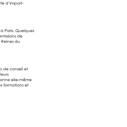
été d’import-
à Paris. Quelques
émissions de
s Reines du
io de conseil et
teurs
tionne elle-même
s formations et