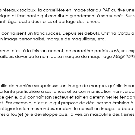
les réseaux sociaux, la conseillère en image star du PAF cultive un
ique et fascinante qui contribue grandement à son succès. Sur s
anti-âge, poste des stories et partage des tenues.
i connaissent un franc succès. Depuis ses débuts, Cristina Cordula a
l en image personnalisé, marque de maquillage, etc.
arme, c’est à la fois son accent, ce caractère parfois
cash,
ses ex
d’ailleurs devenue le nom de sa marque de maquillage
Magnifaïk
availle de manière scrupuleuse son image de marque, qu’elle inca
ortante particulière à ses tenues et sa communication non-verbal
de génie, qui connaît son secteur et sait en déterminer les tendanc
 Par exemple, c’est elle qui propose de décliner son émission à 
 intégrer les femmes rondes, rendant le conseil en image, la beau
rtes à tou(e) (elle développe aussi la version masculine des Reine