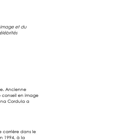
n image et du
élébrités
ge. Ancienne
e conseil en image
tina Cordula a
 carrière dans le
n 1994, à la