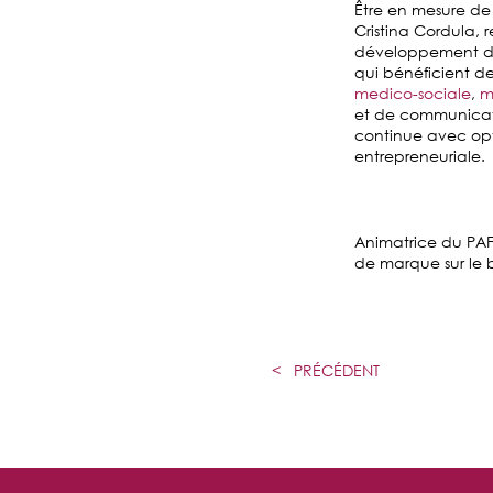
Être en mesure de 
Cristina Cordula, 
développement du s
qui bénéficient de
medico-sociale
,
m
et de communicati
continue avec opt
entrepreneuriale.
Animatrice du PAF
de marque sur le b
<
PRÉCÉDENT