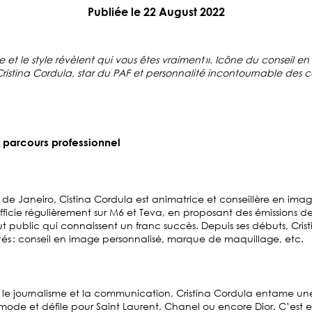
Publiée le 22 August 2022
ge et le style révèlent qui vous êtes vraiment ». Icône du conseil e
 Cristina Cordula, star du PAF et personnalité incontournable des c
: parcours professionnel
de Janeiro, Cistina Cordula est animatrice et conseillère en ima
ficie régulièrement sur M6 et Teva, en proposant des émissions d
ut public qui connaissent un franc succès. Depuis ses débuts, Cris
ivités : conseil en image personnalisé, marque de maquillage, etc.
 le journalisme et la communication, Cristina Cordula entame une
de et défile pour Saint Laurent, Chanel ou encore Dior. C’est e