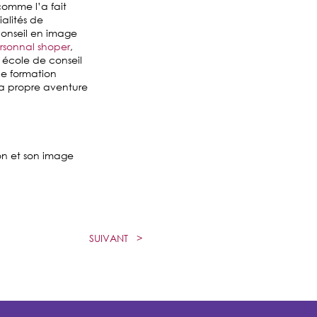
comme l’a fait
alités de
conseil en image
ersonnal shoper
,
 école de conseil
ne formation
sa propre aventure
on et son image
SUIVANT
>