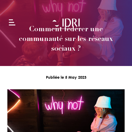
Comment fédérer une
L'école
communauté sur les réseaux
sociaux ?
Formations
en
alternance
Publiée le 5 May 2023
Formations
continues
Projets