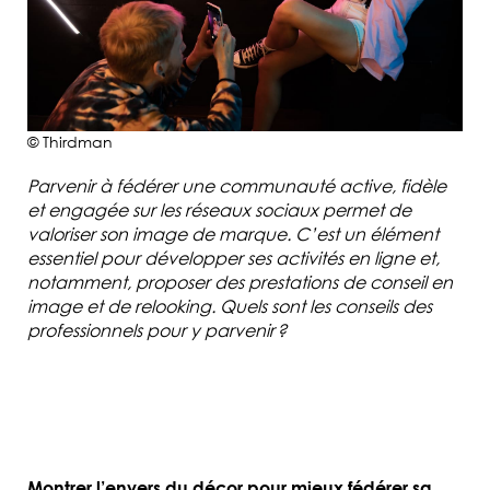
Alternance
et
entreprises
Admissions
© Thirdman
Parvenir à fédérer une communauté active, fidèle
et engagée sur les réseaux sociaux permet de
Informations
valorise
r son image de marque. C’est un élément
pratiques
essentiel pour développer ses activités en ligne et,
notamment, proposer des prestations de conseil en
image et de relooking. Quels sont les conseils des
professionnels pour y parvenir ?
Montrer l’envers du décor po
ur mieux fédérer sa