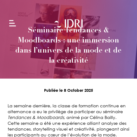
Séminaire Tendances &
L'école
Moodboards : une immersion
dans l’univers de la mode et de
la créativité
Formations
en
alternance
Publiée le 8 October 2025
Formations
continues
La semaine dernière, la classe de formation continue en
alternance a eu le privilège de participer au séminaire
Tendances & Moodboards
, animé par Célina Bailly.
Projets
Cette semaine a été une expérience alliant analyse des
tendances, storytelling visuel et créativité, plongeant ainsi
les participants au cœur de l’évolution de la mode.