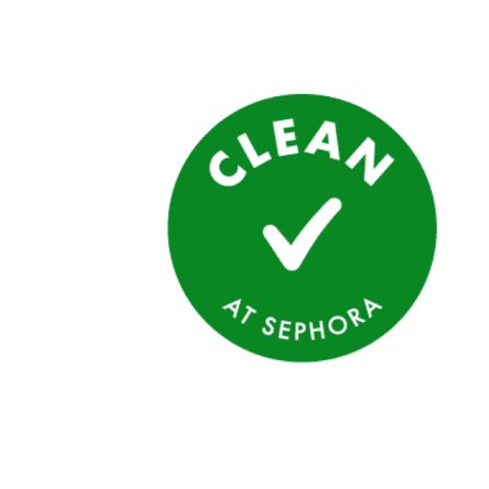
Alternance
et
entreprises
Admissions
Informations
pratiques