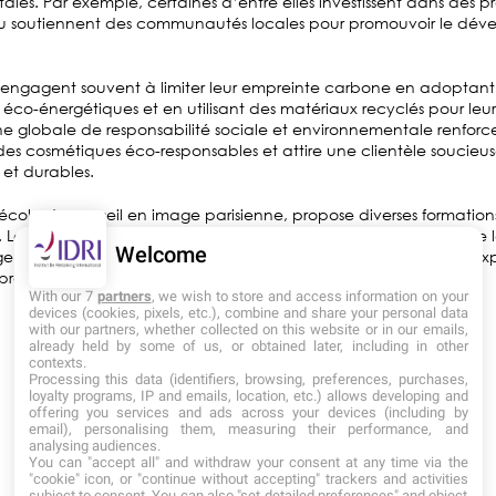
les. Par exemple, certaines d’entre elles investissent dans des pr
 ou soutiennent des communautés locales pour promouvoir le dé
 s’engagent souvent à limiter leur empreinte carbone en adoptant
éco-énergétiques et en utilisant des matériaux recyclés pour leu
 globale de responsabilité sociale et environnementale renforce 
des cosmétiques éco-responsables et attire une clientèle soucieus
 et durables.
école de conseil en image parisienne, propose diverses formation
 Les enseignements de qualité, les différents séminaires ainsi que
Welcome
e en alternance permettent aux étudiants d’acquérir toute l’exp
rofessionnel du relooking ! N’attendez plus et rejoignez-nous !
With our 7
partners
, we wish to store and access information on your
devices (cookies, pixels, etc.), combine and share your personal data
with our partners, whether collected on this website or in our emails,
already held by some of us, or obtained later, including in other
contexts.
Processing this data (identifiers, browsing, preferences, purchases,
loyalty programs, IP and emails, location, etc.) allows developing and
<
>
RETOUR AUX ACTUALITÉS
offering you services and ads across your devices (including by
email), personalising them, measuring their performance, and
analysing audiences.
You can "accept all" and withdraw your consent at any time via the
"cookie" icon, or "continue without accepting" trackers and activities
subject to consent. You can also "set detailed preferences" and object