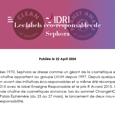
Les labels éco-responsables de
L'école
Sephora
Formations
en
Publiée le 22 April 2024
alternance
nées 1970, Sephora se dresse comme un géant de la cosmétique e
a chaîne appartient au groupe LVMH depuis 1997. Depuis quelqu
Formations
n avant des initiatives éco-responsables et a même été récomp
continues
2015 avec le label Enseigne Responsable et le prix R Award 2015
ande chaîne de cosmétiques annonce, lors du sommet ChangeNO
 Palais Éphémère (du 25 au 27 mars), le lancement de deux nouv
responsabilité.
Projets