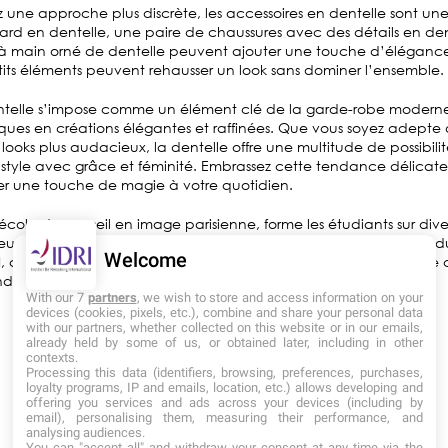
ez une approche plus discrète, les accessoires en dentelle sont un
lard en dentelle, une paire de chaussures avec des détails en den
 main orné de dentelle peuvent ajouter une touche d’éléganc
tits éléments peuvent rehausser un look sans dominer l’ensemble.
entelle s’impose comme un élément clé de la garde-robe moderne
iques en créations élégantes et raffinées. Que vous soyez adepte
 looks plus audacieux, la dentelle offre une multitude de possibili
 style avec grâce et féminité. Embrassez cette tendance délicate e
er une touche de magie à votre quotidien.
école de conseil en image parisienne, forme les étudiants sur dive
eur permettant d’acquérir de solides compétences sur l’univers du
Welcome
I, c’est avoir la garantie de briller par la suite dans sa carrière de 
dez plus, rejoignez-nous !
With our 7
partners
, we wish to store and access information on your
devices (cookies, pixels, etc.), combine and share your personal data
with our partners, whether collected on this website or in our emails,
already held by some of us, or obtained later, including in other
contexts.
Processing this data (identifiers, browsing, preferences, purchases,
loyalty programs, IP and emails, location, etc.) allows developing and
<
>
RETOUR AUX ACTUALITÉS
offering you services and ads across your devices (including by
email), personalising them, measuring their performance, and
analysing audiences.
You can "accept all" and withdraw your consent at any time via the