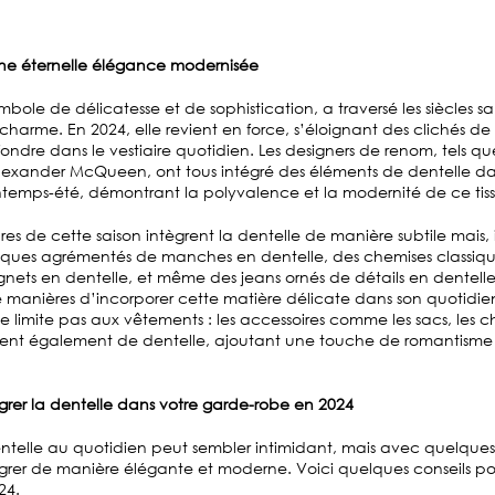
une éternelle élégance modernisée
mbole de délicatesse et de sophistication, a traversé les siècles s
charme. En 2024, elle revient en force, s’éloignant des clichés de
 fondre dans le vestiaire quotidien. Les designers de renom, tels q
lexander McQueen, ont tous intégré des éléments de dentelle da
intemps-été, démontrant la polyvalence et la modernité de ce tis
res de cette saison intègrent la dentelle de manière subtile mais
asiques agrémentés de manches en dentelle, des chemises classiq
gnets en dentelle, et même des jeans ornés de détails en dentelle
 manières d’incorporer cette matière délicate dans son quotidie
 limite pas aux vêtements : les accessoires comme les sacs, les ch
arent également de dentelle, ajoutant une touche de romantism
rer la dentelle dans votre garde-robe en 2024
entelle au quotidien peut sembler intimidant, mais avec quelques a
tégrer de manière élégante et moderne. Voici quelques conseils p
24.