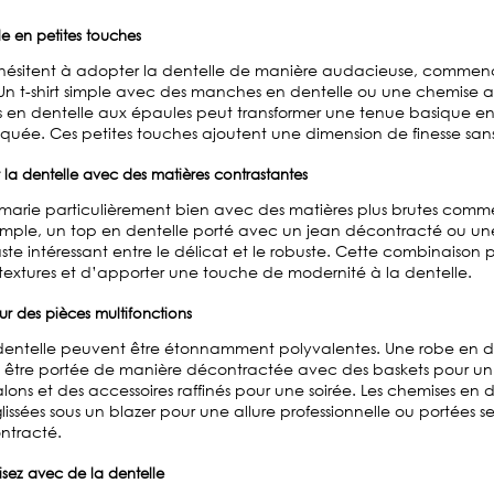
le en petites touches
 hésitent à adopter la dentelle de manière audacieuse, commen
s. Un t-shirt simple avec des manches en dentelle ou une chemise 
en dentelle aux épaules peut transformer une tenue basique e
tiquée. Ces petites touches ajoutent une dimension de finesse sans
la dentelle avec des matières contrastantes
 marie particulièrement bien avec des matières plus brutes comm
xemple, un top en dentelle porté avec un jean décontracté ou une
ste intéressant entre le délicat et le robuste. Cette combinaison
 textures et d’apporter une touche de modernité à la dentelle.
r des pièces multifonctions
 dentelle peuvent être étonnamment polyvalentes. Une robe en de
 être portée de manière décontractée avec des baskets pour un 
lons et des accessoires raffinés pour une soirée. Les chemises en 
lissées sous un blazer pour une allure professionnelle ou portées s
ontracté.
isez avec de la dentelle