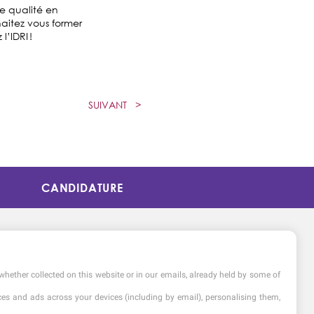
e qualité en
haitez vous former
’IDRI !
SUIVANT
>
CANDIDATURE
whether collected on this website or in our emails, already held by some of
vices and ads across your devices (including by email), personalising them,