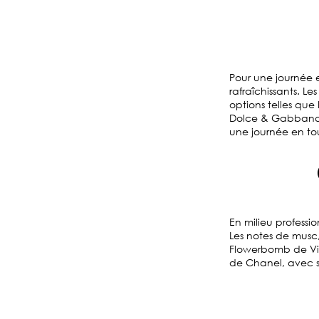
Pour une journée e
rafraîchissants. Le
options telles que
Dolce & Gabbana, 
une journée en tou
En milieu professio
Les notes de musc,
Flowerbomb de Vik
de Chanel, avec se