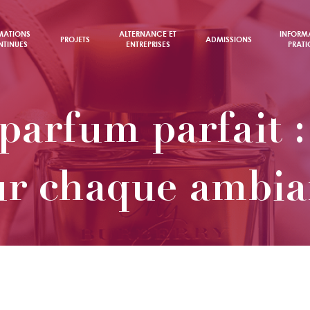
MATIONS
ALTERNANCE ET
INFORM
PROJETS
ADMISSIONS
TINUES
ENTREPRISES
PRATI
 parfum parfait 
ur chaque ambia