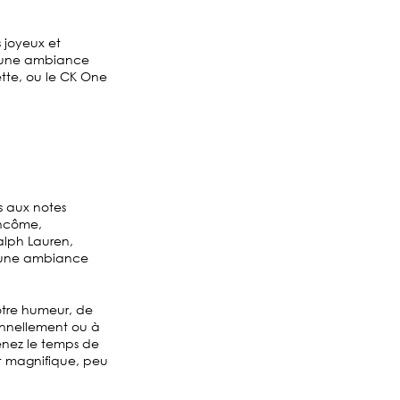
 joyeux et
er une ambiance
ette, ou le CK One
s aux notes
ancôme,
alph Lauren,
r une ambiance
otre humeur, de
ionnellement ou à
enez le temps de
 et magnifique, peu