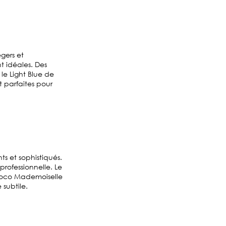
gers et
nt idéales. Des
le Light Blue de
 parfaites pour
nts et sophistiqués.
rofessionnelle. Le
 Coco Mademoiselle
subtile.