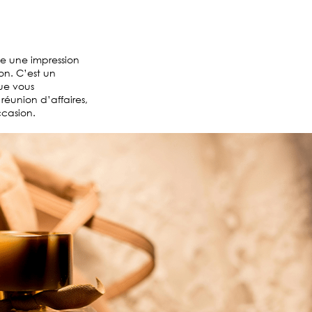
se une impression
on. C’est un
ue vous
éunion d’affaires,
ccasion.