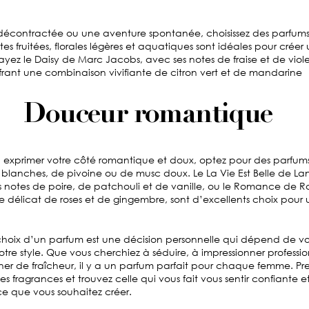
décontractée ou une aventure spontanée, choisissez des parfums
tes fruitées, florales légères et aquatiques sont idéales pour cré
yez le Daisy de Marc Jacobs, avec ses notes de fraise et de viol
ffrant une combinaison vivifiante de citron vert et de mandarine
Douceur romantique
à exprimer votre côté romantique et doux, optez pour des parfum
s blanches, de pivoine ou de musc doux. Le La Vie Est Belle de L
s notes de poire, de patchouli et de vanille, ou le Romance de R
e délicat de roses et de gingembre, sont d’excellents choix pou
 choix d’un parfum est une décision personnelle qui dépend de v
otre style. Que vous cherchiez à séduire, à impressionner profess
er de fraîcheur, il y a un parfum parfait pour chaque femme. Pr
tes fragrances et trouvez celle qui vous fait vous sentir confiante
e que vous souhaitez créer.