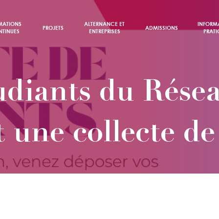
MATIONS
ALTERNANCE ET
INFORM
PROJETS
ADMISSIONS
TINUES
ENTREPRISES
PRATI
udiants du Rés
 une collecte d