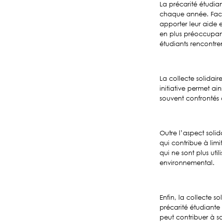
La précarité étudia
chaque année. Face 
apporter leur aide e
en plus préoccupant
étudiants
rencontre
La collecte solidair
initiative permet a
souvent confrontés 
Outre l’aspect solid
qui contribue à lim
qui ne sont plus uti
environnemental.
Enfin, la collecte s
précarité étudiante 
peut contribuer à sa 