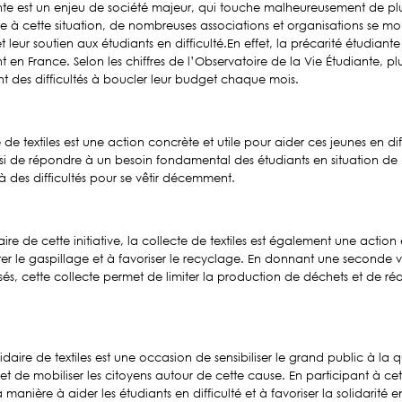
nte est un enjeu de société majeur, qui touche malheureusement de plu
à cette situation, de nombreuses associations et organisations se mob
t leur soutien aux étudiants en difficulté.
En effet, la précarité étudiante
 en France. Selon les chiffres de l’Observatoire de la Vie Étudiante, p
nt
des difficultés à boucler leur budget chaque mois.
e de textiles est une action concrète et utile pour aider ces jeunes en dif
insi de répondre à un besoin fondamental des étudiants en situation de 
à des difficultés pour se vêtir décemment.
aire de cette initiative, la collecte de textiles est également une actio
iter le gaspillage et à favoriser le recyclage. En donnant une seconde 
lisés, cette collecte permet de limiter la production de déchets et de ré
olidaire de textiles est une occasion de sensibiliser le grand public à la 
et de mobiliser les citoyens autour de cette cause. En participant à cet
manière à aider les étudiants en difficulté et à favoriser la solidarité en