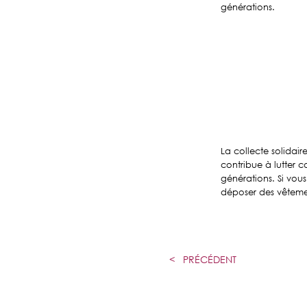
générations.
L
a collecte solidair
contribue à lutter co
générations. Si vous
déposer des vêteme
<
PRÉCÉDENT