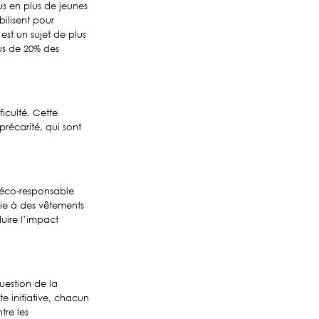
s en plus de jeunes
ilisent pour
 est un sujet de plus
lus de 20% des
ficulté. Cette
précarité, qui sont
n éco-responsable
vie à des vêtements
duire l’impact
question de la
te initiative, chacun
tre les